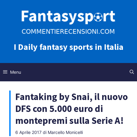
Vai
al
contenuto
I Daily fantasy sports in Italia
Menu
Fantaking by Snai, il nuovo
DFS con 5.000 euro di
montepremi sulla Serie A!
6 Aprile 2017
di
Marcello Monicelli