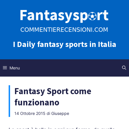
Vai
al
contenuto
I Daily fantasy sports in Italia
Menu
Fantasy Sport come
funzionano
14 Ottobre 2015
di
Giuseppe