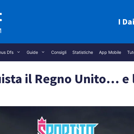
I Da
nus Dfs
Guide
Consigli
Statistiche
App Mobile
Tut
sta il Regno Unito… e l