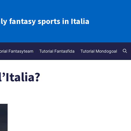
ily fantasy sports in Italia
orial Fantasyteam
Tutorial Fantasfida
Tutorial Mondogoal
’Italia?