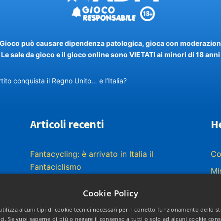
l Gioco può causare dipendenza patologica, gioca con moderazion
Le sale da gioco e il gioco online sono VIETATI ai minori di 18 anni
ito conquista il Regno Unito… e l’Italia?
Articoli recenti
H
Fantacycling: è arrivato in Italia il
Co
Fantaciclismo
Mi
Da oggi disponibile l’app di FantasyTeam
Pr
Cookie Policy
Fantasyteam: la recensione completa
tilizza alcuni tipi di cookie tecnici necessari per il corretto funzionamento dello 
I bonus e le promozioni di Fantasfida
ici. Se vuoi saperne di più o negare il consenso a tutti o solo ad alcuni cookie con