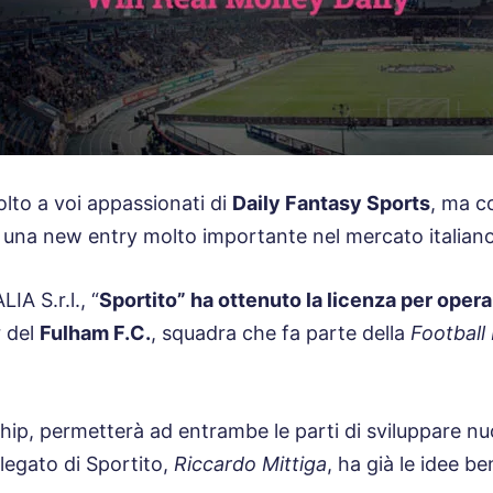
lto a voi appassionati di
Daily Fantasy Sports
, ma c
 una new entry molto importante nel mercato italiano
IA S.r.l., “
Sportito” ha ottenuto la licenza per oper
r del
Fulham F.C.
, squadra che fa parte della
Footbal
p, permetterà ad entrambe le parti di sviluppare nuo
legato di Sportito,
Riccardo Mittiga
, ha già le idee b