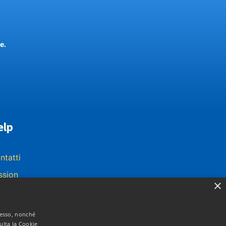
e.
elp
ntatti
ssion
×
ivacy Policy
stesso, nonché
sulta la Cookie