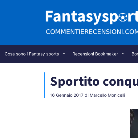
Vai
al
contenuto
Cosa sono i Fantasy sports
Recensioni Bookmaker
Bo
Sportito conqui
16 Gennaio 2017
di
Marcello Monicelli