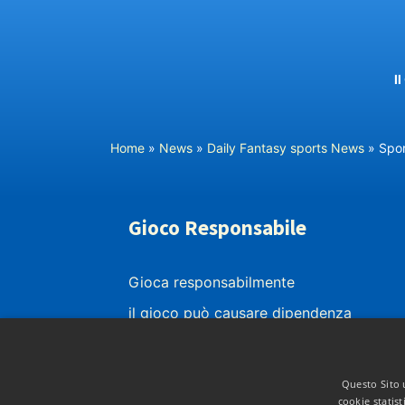
I
Home
»
News
»
Daily Fantasy sports News
»
Sport
Gioco Responsabile
Gioca responsabilmente
il gioco può causare dipendenza
vietato ai minori di 18 anni
le probabilità di vincita di ciascun gioco
Questo Sito u
sono presenti nei siti dei bookmakers
cookie statist